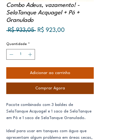
Combo Adeus, vazamento! -
SelaTanque Acquagel + Pó +
Granulado
Preço
Preço
 R$ 933,05 
R$ 923,00
normal
promocional
Quantidade
*
Adicionar ao carrinho
Comprar Agora
Pacote combinado com 3 baldes de
SelaTanque Acquagel e 1 saco de SelaTanque
em Pó e 1 saco de SelaTanque Granulado.
Ideal para usar em tanques com água que
apresentam algum problema em áreas secas,