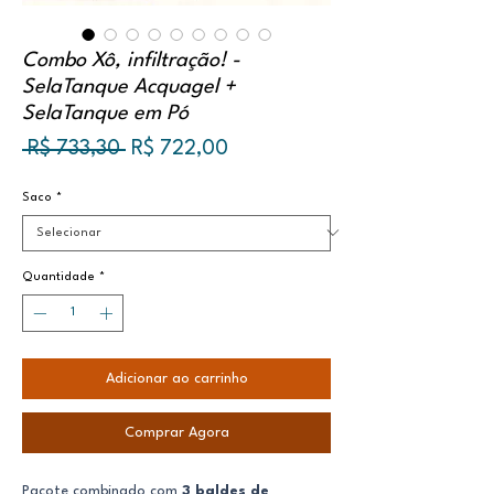
Combo Xô, infiltração! -
SelaTanque Acquagel +
SelaTanque em Pó
Preço
Preço
 R$ 733,30 
R$ 722,00
normal
promocional
Saco
*
Quantidade
*
Adicionar ao carrinho
Comprar Agora
Pacote combinado com
3 baldes de