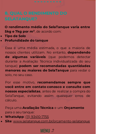
8. QUAL O RENDIMENTO DO
SELATANQUE?
O rendimento médio do SelaTanque varia entre
5kg e 7kg por m²
, de acordo com:
Tipo de Solo
Profundidade do tanque
Essa é uma média estimada, o que a maioria de
nossos clientes utilizam. No entanto,
dependendo
de algumas variáveis
(que podemos detectar
durante a Avaliação Técnica individualizada do seu
tanque)
podem ser recomendadas quantidades
menores ou maiores de SelaTanque
para vedar o
solo, no seu caso.
Por esse motivo,
recomendamos sempre que
você entre em contato conosco e consulte com
nossos especialistas
, antes de realizar a compra do
SelaTanque, evitando assim quaisquer erros de
cálculo.
Peça uma
Avaliação Técnica
e um
Orçamento
para o seu tanque:
WhatsApp
:
(11) 93410-7755
Site
:
www.selatanque.com.br/orcamento-selatanque
MENU