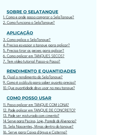
SOBRE O SELATANQUE
1. Como e onde posso comprar o SelaTanque?
2. Como funciona o SelaTanque?
APLICAÇÃO
3. Como aplica o SelaTanque?
4. Precisa esvaziar o tanque para aplicar?
5. Precisa tirar os peixes para aplicar?
6. Como aplicar em TANQUES SECOS?
7. Tem vídeo tutorial Passo-a Passo?
RENDIMENTO E QUANTIDADES
8. Qual o rendimento do SelaTanque?
9. Como é o cálculo para saber quanto preciso?
10. Que quantidade devo usar no meu tanque?
COMO POSSO USAR
11. Posso aplicar em TANQUE COM LONA?
12. Pode aplicar em TANQUE DE CONCRETO?
13. Pode ser misturado com cimento?
14. Serve para Piscina, Laje, Parede de Alvenaria?
15. Sela Nascentes, Minas dentro do tanque?
16. Serve para Caixa d'água e Cisterna?