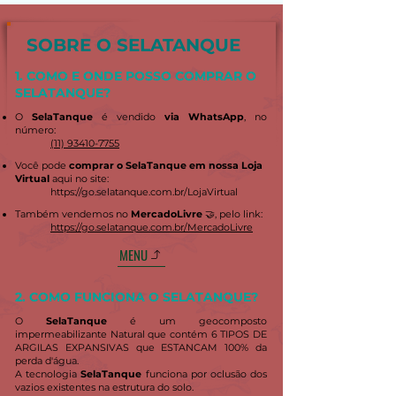
SOBRE O SELATANQUE
1. COMO E ONDE POSSO COMPRAR O
SELATANQUE?
O
SelaTanque
é vendido
via WhatsApp
, no
número:
(11) 93410-7755
Você pode
comprar o SelaTanque em nossa Loja
Virtual
aqui no site:
https://go.selatanque.com.br/LojaVirtual
Também vendemos no
MercadoLivre
🤝, pelo link:
https://go.selatanque.com.br/MercadoLivre
MENU
​2. COMO FUNCIONA O SELATANQUE?
O
SelaTanque
é um geocomposto
impermeabilizante Natural que contém 6 TIPOS DE
ARGILAS EXPANSIVAS que ESTANCAM 100% da
perda d'água.
A tecnologia
SelaTanque
funciona por oclusão dos
vazios existentes na estrutura do solo.