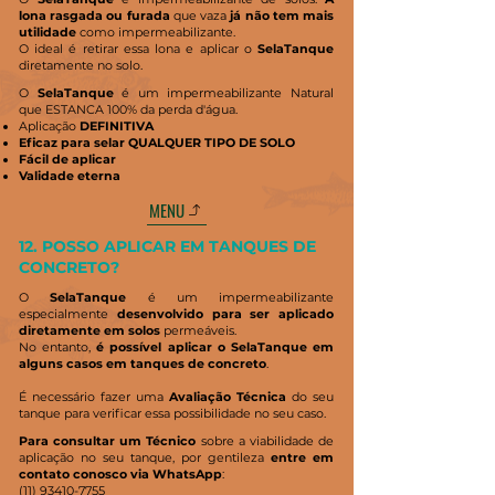
lona rasgada ou furada
que vaza
já não tem mais
utilidade
como impermeabilizante.
O ideal é retirar essa lona e aplicar o
SelaTanque
diretamente no solo.
O
SelaTanque
é um impermeabilizante Natural
que ESTANCA 100% da perda d'água.
Aplicação
DEFINITIVA
Eficaz para selar QUALQUER TIPO DE SOLO
Fácil de aplicar
Validade eterna
MENU
12. POSSO APLICAR EM TANQUES DE
CONCRETO?
O
SelaTanque
é um impermeabilizante
especialmente
desenvolvido para ser aplicado
diretamente em solos
permeáveis.
No entanto,
é possível aplicar o SelaTanque em
alguns casos em tanques de concreto
.
É necessário fazer uma
Avaliação Técnica
do seu
tanque para verificar essa possibilidade no seu caso.
Para consultar um Técnico
sobre a viabilidade de
aplicação no seu tanque, por gentileza
entre em
contato conosco via WhatsApp
:
(11) 93410-7755