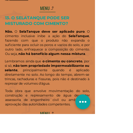
MENU
13. O SELATANQUE PODE SER
MISTURADO COM CIMENTO?
Não.
O
SelaTanque
deve ser aplicado puro
. O
cimento inclusive inibe a ação do
SelaTanque
,
fazendo com que o produto não expanda o
suficiente para ocluir os poros e vazios do solo, e por
outro lado, enfraquece a composição do cimento.
Ou seja,
não há benefício algum nessa mistura
.
Lembramos ainda que
o cimento ou concreto
, por
si só,
não tem propriedade impermeabilizante ou
selante
, principalmente quando é aplicado
diretamente no solo. Ao longo do tempo, abrem-se
trincas, rachaduras e fissuras, pois não é destinado à
represar de volumes d'água.
Toda obra que envolve movimentação do solo,
construção e represamento de água deve ter
assessoria de engenheiro civil ou ambiental e
aprovação das autoridades competentes.
MENU
14. O SELATANQUE SERVE PARA
PISCINA, LAJE OU PAREDES DE