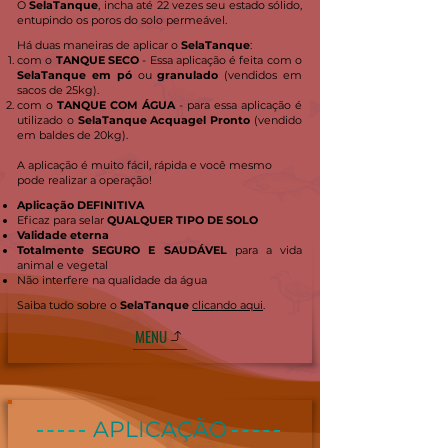
O
SelaTanque
, incha até 22 vezes seu estado sólido,
entupindo os poros do solo permeável.
Há duas maneiras de aplicar o
SelaTanque
:
com o
TANQUE SECO
- Essa aplicação é feita com o
SelaTanque em pó
ou
granulado
(vendidos em
sacos de 25kg).
com o
TANQUE COM ÁGUA
- para essa aplicação é
utilizado o
SelaTanque Acquagel Pronto
(vendido
em baldes de 20kg).
A aplicação é muito fácil, rápida e você mesmo
pode realizar a operação!
Aplicação DEFINITIVA
Eficaz para selar
QUALQUER TIPO DE SOLO
Validade eterna
Totalmente SEGURO E SAUDÁVEL
para a vida
animal e vegetal
Não interfere na qualidade da água
Saiba tudo sobre o
SelaTanque
clicando aqui
.
MENU
APLICAÇÃO