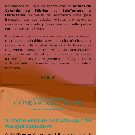
Pontuamos aqui que, de acordo com os
Termos da
Garantia de Fábrica
do
SelaTanque
, a
DuraTerra®
exime-se de responsabilidade pela
indicação das quantidades médias em compras
estimadas por conta própria, sem consulta prévia
com nossos atendentes.
Por esse motivo, a garantia não cobre quaisquer
quantidades adquiridas sem consulta técnica com
nossos especialistas e/ou assessoria de técnico ou
engenheiro capaz de determinar as características
das condições da obra (incluindo quantidades
ínfimas para “testes” em grandes áreas, cuja eficácia
é totalmente reprovada por nossos parâmetros
técnicos).
MENU
COMO POSSO USAR
11. POSSO APLICAR O SELATANQUE EM
TANQUE COM LONA?
O
SelaTanque
é impermeabilizante de solos.
A