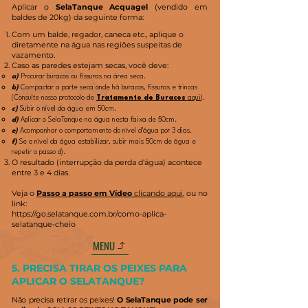
Aplicar o
SelaTanque Acquagel
(vendido em
baldes de 20kg) da seguinte forma:
Com um balde, regador, caneca etc., aplique o
diretamente na água nas regiões suspeitas de
vazamento.
Caso as paredes estejam secas, você deve:
a)
Procurar buracos ou fissuras na área seca.
b)
Compactar a parte seca onde há buracos, fissuras e trincas
(Consulte nosso protocolo de
Tratamento de Buracos
aqui
).
c)
Subir o nível da água em 50cm.
d)
Aplicar o SelaTanque na água nesta faixa de 50cm.
e)
Acompanhar o comportamento do nível d'água por 3 dias.
f)
Se o nível da água estabilizar, subir mais 50cm de água e
repetir o passo d).
O resultado (interrupção da perda d'água) acontece
entre 3 e 4 dias.
Veja o
Passo a passo em Vídeo
clicando aqui
, ou no
link:
https://go.selatanque.com.br/como-aplica-
selatanque-cheio
MENU
5. PRECISA TIRAR OS PEIXES PARA
APLICAR O SELATANQUE?
Não precisa retirar os peixes!
O SelaTanque pode ser