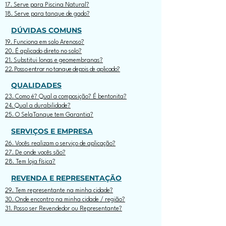
17. Serve para Piscina Natural?
18. Serve para tanque de gado?
DÚVIDAS COMUNS
19. Funciona em solo Arenoso?
20. É aplicado direto no solo?
21. Substitui lonas e geomembranas?
22. Posso entrar no tanque depois de aplicado?
QUALIDADES
23. Como é? Qual a composição? É bentonita?
24. Qual a durabilidade?
25. O SelaTanque tem Garantia?
SERVIÇOS E EMPRESA
26. Vocês realizam o serviço de aplicação?
27. De onde vocês são?
28. Tem loja física?
REVENDA E REPRESENTAÇÃO
29. Tem representante na minha cidade?
30. Onde encontro na minha cidade / região?
31. Posso ser Revendedor ou Representante?