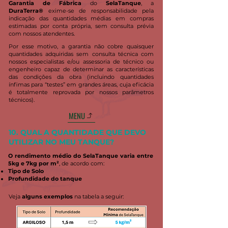
Garantia de Fábrica
do
SelaTanque
, a
DuraTerra®
exime-se de responsabilidade pela
indicação das quantidades médias em compras
estimadas por conta própria, sem consulta prévia
com nossos atendentes.
Por esse motivo, a garantia não cobre quaisquer
quantidades adquiridas sem consulta técnica com
nossos especialistas e/ou assessoria de técnico ou
engenheiro capaz de determinar as características
das condições da obra (incluindo quantidades
ínfimas para “testes” em grandes áreas, cuja eficácia
é totalmente reprovada por nossos parâmetros
técnicos).
MENU
10. QUAL A QUANTIDADE QUE DEVO
UTILIZAR NO MEU TANQUE?
O rendimento médio do SelaTanque varia entre
5kg e 7kg por m²
, de acordo com:
Tipo de Solo
Profundidade do tanque
Veja
alguns exemplos
na tabela a seguir: