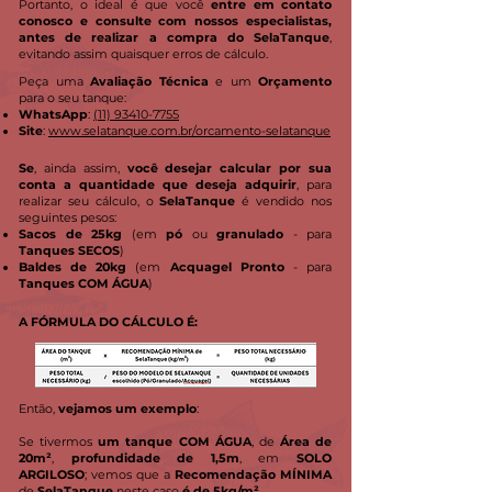
Portanto, o ideal é que você
entre em contato
conosco e consulte com nossos especialistas,
antes de realizar a compra do SelaTanque
,
evitando assim quaisquer erros de cálculo.
Peça uma
Avaliação Técnica
e um
Orçamento
para o seu tanque:
WhatsApp
:
(11) 93410-7755
Site
:
www.selatanque.com.br/orcamento-selatanque
Se
, ainda assim,
você desejar calcular por sua
conta a quantidade que deseja adquirir
, para
realizar seu cálculo, o
SelaTanque
é vendido nos
seguintes pesos:
Sacos de 25kg
(em
pó
ou
granulado
- para
Tanques SECOS
)
Baldes de 20kg
(em
Acquagel Pronto
- para
Tanques COM ÁGUA
)
A FÓRMULA DO CÁLCULO É:
Então,
vejamos um exemplo
:
Se tivermos
um tanque COM ÁGUA
, de
Área de
20m²
,
profundidade de 1,5m
, em
SOLO
ARGILOSO
; vemos que a
Recomendação MÍNIMA
de
SelaTanque
neste caso
é de 5kg/m².