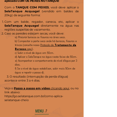
aplicado COM OS PEIXES NO TANQUE!
Com o
TANQUE COM PEIXES
, você deve aplicar o
SelaTanque Acquagel
(vendido em baldes de
20kg) da seguinte forma:
Com um balde, regador, caneca, etc, aplicar o
SelaTanque Acquagel
diretamente na água nas
regiões suspeitas de vazamento.
Caso as paredes estejam secas, você deve:
a) Procurar buracos ou fissuras na área seca.
b) Compactar a parte seca onde há buracos, fissuras e
trincas (consulte nosso
Protocolo de
Tratamento de
Buracos
aqui
).
c) Subir o nível da água em 50cm.
d) Aplicar o SelaTanque na água nesta faixa de 50cm.
e) Acompanhar o comportamento do nível d'água por 3
dias.
f) Se o nível da água estabilizar, subir mais 50cm de
água e repetir o passo d).
3. O resultado (interrupção da perda d'água)
acontece entre 3 a 4 dias.
Veja o
Passo a passo em vídeo
clicando aqui
, ou no
link abaixo:
https://go.selatanque.com.br/como-aplica-
selatanque-cheio
MENU