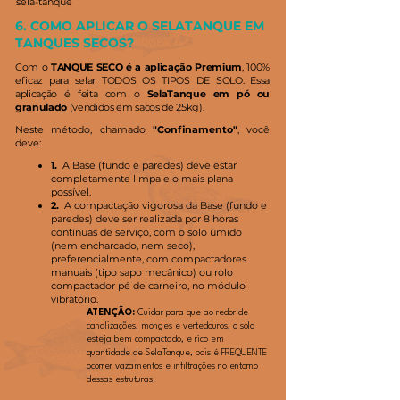
sela-tanque
6. COMO APLICAR O SELATANQUE EM
TANQUES SECOS?
Com o
TANQUE SECO é a aplicação Premium
, 100%
eficaz para selar TODOS OS TIPOS DE SOLO. Essa
aplicação é feita com o
SelaTanque em pó ou
granulado
(vendidos em sacos de 25kg).
Neste método, chamado
"Confinamento"
, você
deve:
1.
A Base (fundo e paredes) deve estar
completamente limpa e o mais plana
possível.
2.
A compactação vigorosa da Base (fundo e
paredes) deve ser realizada por 8 horas
contínuas de serviço, com o solo úmido
(nem encharcado, nem seco),
preferencialmente, com compactadores
manuais (tipo sapo mecânico) ou rolo
compactador pé de carneiro, no módulo
vibratório.
ATENÇÃO:
Cuidar para que ao redor de
canalizações, monges e vertedouros, o solo
esteja bem compactado, e rico em
quantidade de SelaTanque, pois é FREQUENTE
ocorrer vazamentos e infiltrações no entorno
dessas estruturas.