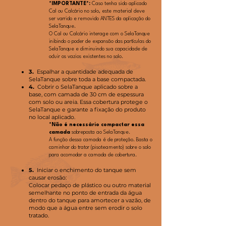
*IMPORTANTE*:
Caso tenha sido aplicado
Cal ou Calcário no solo, este material deve
ser varrido e removido ANTES da aplicação do
SelaTanque.
O Cal ou Calcário interage com o SelaTanque
inibindo o poder de expansão das partículas do
SelaTanque e diminuindo sua capacidade de
ocluir os vazios existentes no solo.
3.
Espalhar a quantidade adequada de
SelaTanque sobre toda a base compactada.
4.
Cobrir o SelaTanque aplicado sobre a
base, com camada de 30 cm de espessura
com solo ou areia. Essa cobertura protege o
SelaTanque e garante a fixação do produto
no local aplicado.
*Não é necessário compactar essa
camada
sobreposta ao SelaTanque.
A função dessa camada é de proteção. Basta o
caminhar do trator (pisoteamento) sobre o solo
para acomodar a camada de cobertura.
5.
Iniciar o enchimento do tanque sem
causar erosão:
Colocar pedaço de plástico ou outro material
semelhante no ponto de entrada da água
dentro do tanque para amortecer a vazão, de
modo que a água entre sem erodir o solo
tratado.