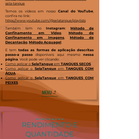
sela-tanque
Temos os vídeos em nosso
Canal do YouTube
,
confira no link:
https://www.youtube.com/@selatanque/playlists
Também tem no
Instagram
:
Método de
Confinamento em Vídeo
,
Método de
Confinamento em Imagens
,
Método de
Decantação
,
Método Acquagel
.
E tem
todas as formas de aplicação descritas
passo-a passo
disponíveis aqui mesmo
nessa
página
. Você pode ver clicando:
Como aplicar o
SelaTanque
em
TANQUES SECOS
Como aplicar o
SelaTanque
em
TANQUES COM
ÁGUA
Como aplicar o
SelaTanque
em
TANQUES COM
PEIXES
MENU
RENDIMENTO E
QUANTIDADE