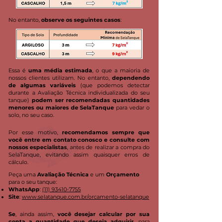
No entanto,
observe os seguintes casos
:
Essa é
uma média estimada
, o que a maioria de
nossos clientes utilizam. No entanto,
dependendo
de algumas variáveis
(que podemos detectar
durante a Avaliação Técnica individualizada do seu
tanque)
podem ser recomendadas quantidades
menores ou maiores de SelaTanque
para vedar o
solo, no seu caso.
Por esse motivo,
recomendamos sempre que
você entre em contato conosco e consulte com
nossos especialistas
, antes de realizar a compra do
SelaTanque, evitando assim quaisquer erros de
cálculo.
Peça uma
Avaliação Técnica
e um
Orçamento
para o seu tanque:
WhatsApp
:
(11) 93410-7755
Site
:
www.selatanque.com.br/orcamento-selatanque
Se
, ainda assim,
você desejar calcular por sua
conta a quantidade que deseja adquirir
, para