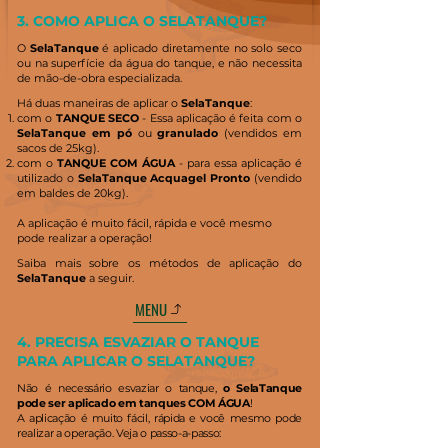
3. COMO APLICA O SELATANQUE?
O
SelaTanque
é aplicado diretamente no solo seco
ou na superfície da água do tanque, e não necessita
de mão-de-obra especializada.
Há duas maneiras de aplicar o
SelaTanque
:
com o
TANQUE SECO
- Essa aplicação é feita com o
SelaTanque em pó
ou
granulado
(vendidos em
sacos de 25kg).
com o
TANQUE COM ÁGUA
- para essa aplicação é
utilizado o
SelaTanque Acquagel Pronto
(vendido
em baldes de 20kg).
A aplicação é muito fácil, rápida e você mesmo
pode realizar a operação!
Saiba mais sobre os métodos de aplicação do
SelaTanque
a seguir
.
MENU
4. PRECISA ESVAZIAR O TANQUE
PARA APLICAR O SELATANQUE?
Não é necessário esvaziar o tanque,
o SelaTanque
pode ser aplicado em tanques COM ÁGUA
!
A aplicação é muito fácil, rápida e você mesmo pode
realizar a operação. Veja o passo-a-passo: