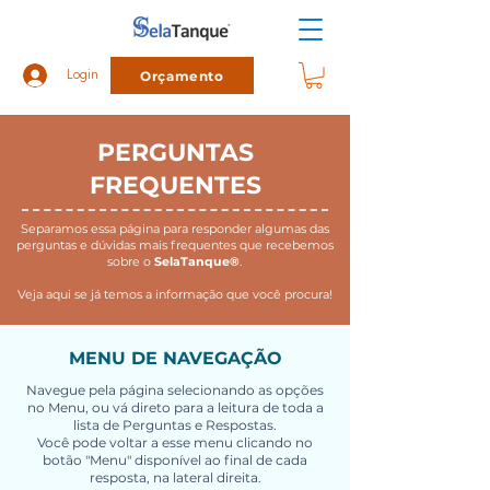
Orçamento
Login
PERGUNTAS
FREQUENTES
Separamos essa página para responder algumas das
perguntas e dúvidas mais frequentes que recebemos
sobre o
SelaTanque®
.
Veja aqui se já temos a informação que você procura!
MENU DE NAVEGAÇÃO
Navegue pela página selecionando as opções
no Menu, ou vá direto para a leitura de toda a
lista de Perguntas e Respostas.
Você pode voltar a esse menu clicando no
botão "Menu" disponível ao final de cada
resposta, na lateral direita.