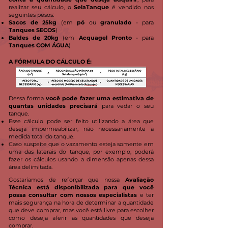
realizar seu cálculo, o
SelaTanque
é vendido nos
seguintes pesos:
Sacos de 25kg
(em
pó
ou
granulado
- para
Tanques SECOS
)
Baldes de 20kg
(em
Acquagel Pronto
- para
Tanques COM ÁGUA
)
A FÓRMULA DO CÁLCULO É:
Dessa forma
você pode fazer uma estimativa de
quantas unidades precisará
para vedar o seu
tanque.
Esse cálculo pode ser feito utilizando a área que
deseja impermeabilizar, não necessariamente a
medida total do tanque.
Caso suspeite que o vazamento esteja somente em
uma das laterais do tanque, por exemplo, poderá
fazer os cálculos usando a dimensão apenas dessa
área delimitada.
Gostaríamos de reforçar que nossa
Avaliação
Técnica está disponibilizada para que você
possa consultar com nossos especialistas
e ter
mais segurança na hora de determinar a quantidade
que deve comprar, mas você está livre para escolher
como deseja aferir as quantidades que deseja
comprar.