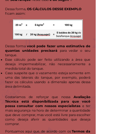
Dessa forma,
OS CÁLCULOS DESSE EXEMPLO
ficam assim:
Dessa forma
você pode fazer uma estimativa de
quantas unidades precisará
para vedar o seu
tanque.
Esse cálculo pode ser feito utilizando a área que
deseja impermeabilizar, não necessariamente a
medida total do tanque.
Caso suspeite que o vazamento esteja somente em
uma das laterais do tanque, por exemplo, poderá
fazer os cálculos usando a dimensão apenas dessa
área delimitada.
Gostaríamos de reforçar que nossa
Avaliação
Técnica está disponibilizada para que você
possa consultar com nossos especialistas
e ter
mais segurança na hora de determinar a quantidade
que deve comprar, mas você está livre para escolher
como deseja aferir as quantidades que deseja
comprar.
Pontuamos aqui que, de acordo com os
Termos da