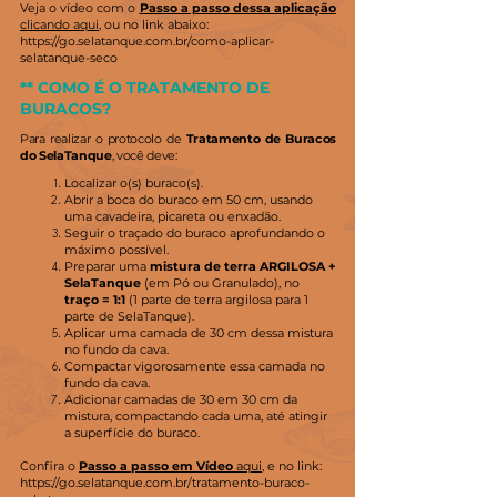
Veja o vídeo com o
Passo a passo dessa aplicação
clicando aqui
, ou no link abaixo:
https://go.selatanque.com.br/como-aplicar-
selatanque-seco
** COMO É O TRATAMENTO DE
BURACOS?
Para realizar o protocolo de
Tratamento de Buracos
do SelaTanque
, você deve:
Localizar o(s) buraco(s).
Abrir a boca do buraco em 50 cm, usando
uma cavadeira, picareta ou enxadão.
Seguir o traçado do buraco aprofundando o
máximo possível.
Preparar uma
mistura de terra ARGILOSA +
SelaTanque
(em Pó ou Granulado), no
traço = 1:1
(1 parte de terra argilosa para 1
parte de SelaTanque).
Aplicar uma camada de 30 cm dessa mistura
no fundo da cava.
Compactar vigorosamente essa camada no
fundo da cava.
Adicionar camadas de 30 em 30 cm da
mistura, compactando cada uma, até atingir
a superfície do buraco.
Confira o
Passo a passo em Vídeo
aqui
, e no link:
https://go.selatanque.com.br/tratamento-buraco-