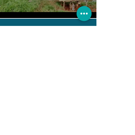
Ver mais
SELATANQUE
R. Aparecido dos Santos, 46
Tel:
(11) 3446-3000
Bairro: Jardim Anhanguera
(11) 93410-7755
CEP: 13208-405 | Jundiaí –
SP