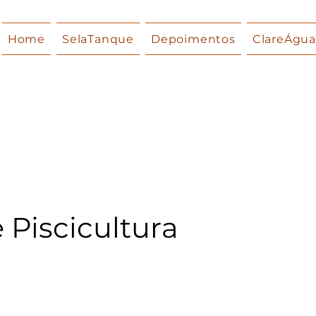
Home
SelaTanque
Depoimentos
ClareÁgu
 Piscicultura