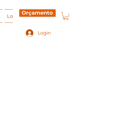
Orçamento
a
Loja Virtual
Orçamento
Contato
Sobre Nó
Login