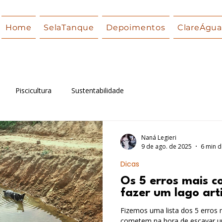
Home
SelaTanque
Depoimentos
ClareÁgu
Piscicultura
Sustentabilidade
Naná Legieri
9 de ago. de 2025
6 min d
Dicas
Os 5 erros mais 
fazer um lago arti
Fizemos uma lista dos 5 erros
cometem na hora de escavar um 