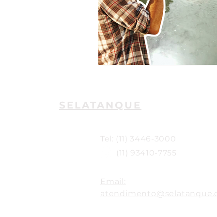
SELATANQUE
Tel: (11) 3446-3000
(11) 93410-7755
Email:
atendimento@selatanque.