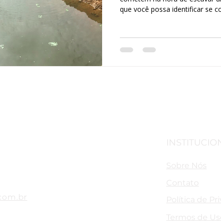
que você possa identificar se 
que eles ocorram na sua obra. V
INSTITUCIO
Sobre Nós
Contato
com.br
Política de Pr
Termos de Us