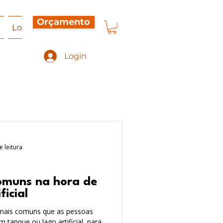
Orçamento
a
Loja Virtual
Orçamento
Contato
Sobre Nó
Login
e leitura
comuns na hora de
ficial
 mais comuns que as pessoas
tanque ou lago artificial, para