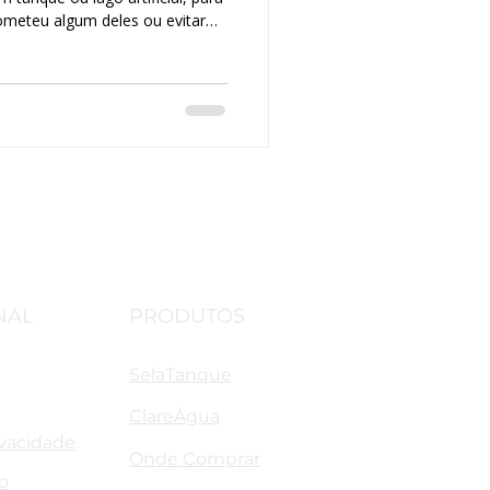
cometeu algum deles ou evitar
eja quais são eles.
NAL
PRODUTOS
SelaTanque
ClareÁgua
ivacidade
Onde Comprar
o