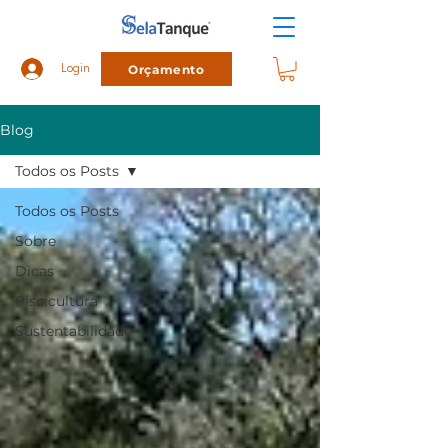
Orçamento
Login
Blog
Todos os Posts
Todos os Posts
Sobre
Dicas
Piscicultura
Sustentabilidade