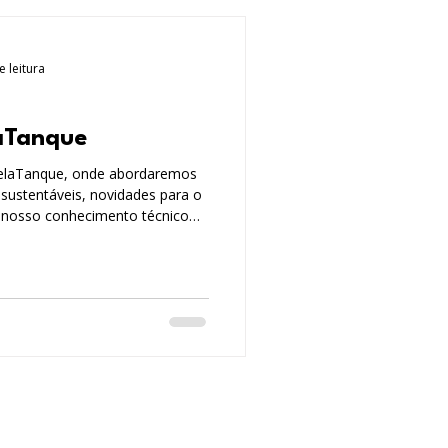
e leitura
aTanque
elaTanque, onde abordaremos
sustentáveis, novidades para o
s nosso conhecimento técnico
tendendo e auxiliando na
culdades em instalações em
a pesquisa, desenvolvimento e
cológicas e saudáveis.
dessa nova jornada conosco!