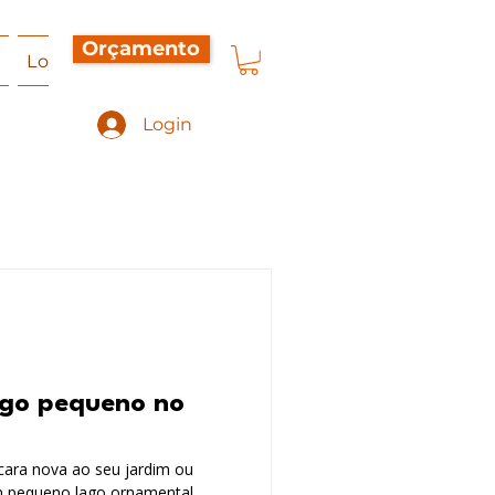
Orçamento
a
Loja Virtual
Orçamento
Contato
Sobre Nó
Login
ago pequeno no
cara nova ao seu jardim ou
um pequeno lago ornamental.