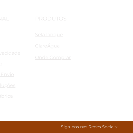
NAL
PRODUTOS
SelaTanque
ClareÁgua
ivacidade
Onde Comprar
o
 Envio
oluções
ábrica
Siga-nos nas Redes Sociais: