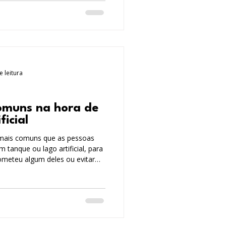
e leitura
comuns na hora de
ficial
 mais comuns que as pessoas
tanque ou lago artificial, para
cometeu algum deles ou evitar
eja quais são eles.