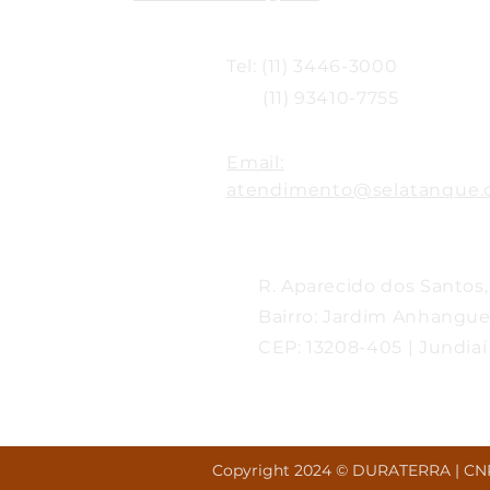
Tel: (11) 3446-3000
(11) 93410-7755
Email:
atendimento@selatanque.
R. Aparecido dos Santos,
Bairro: Jardim Anhangue
CEP: 13208-405 | Jundiaí
Copyright 2024 © DURATERRA | CNPJ