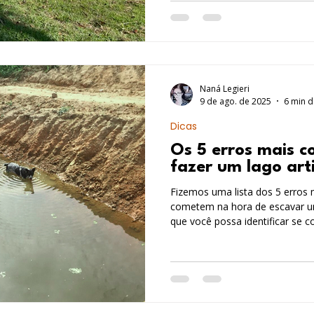
Naná Legieri
9 de ago. de 2025
6 min d
Dicas
Os 5 erros mais 
fazer um lago arti
Fizemos uma lista dos 5 erros
cometem na hora de escavar um 
que você possa identificar se 
que eles ocorram na sua obra. V