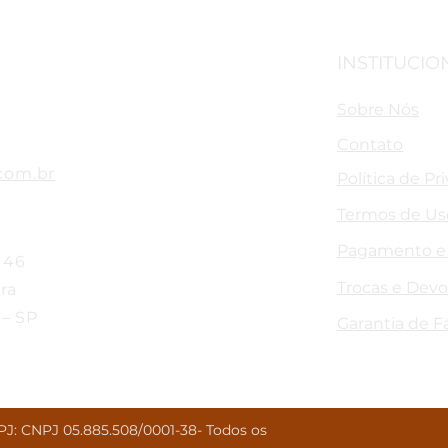
INSTITUCIO
Sobre Nós
Contato
com.br
Política de Pr
Termos de Us
Pagamento e
 46
Trocas e Dev
ra
 – SP
Garantia de F
: CNPJ 05.885.508/0001-38- Todos os