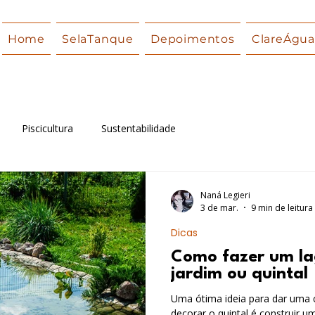
Home
SelaTanque
Depoimentos
ClareÁgu
Piscicultura
Sustentabilidade
Naná Legieri
3 de mar.
9 min de leitura
Dicas
Como fazer um l
jardim ou quintal
Uma ótima ideia para dar uma 
decorar o quintal é construir 