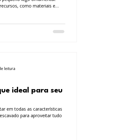
recursos, como materiais e
cesso é simples e você mesmo
e contratar mão de obra
eno no jardim ou quintal.
e leitura
ue ideal para seu
tar em todas as características
e escavado para aproveitar tudo