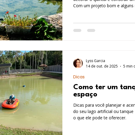
Com um projeto bom e alguns 
ferramentas adequadas, o pro
pode fazer, sem necessidade d
especializada. Vamos dar todas as dicas e ensinar passo a
passo como fazer um lago pequ
Lyss Garcia
14 de out. de 2025
5 min d
Dicas
Como ter um tanq
espaço
Dicas para você planejar e acer
do seu lago artificial ou tanqu
o que ele pode te oferecer.