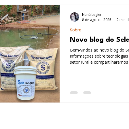
Naná Legieri
8 de ago. de 2025
2 min d
Sobre
Novo blog do Sel
Bem-vindos ao novo blog do S
informações sobre tecnologias 
setor rural e compartilharemo
adquirido em mais de 7 anos a
resolução de problemas e difi
propriedades rurais, através d
oferta de tecnologias limpas, e
Convidamos você a participar 