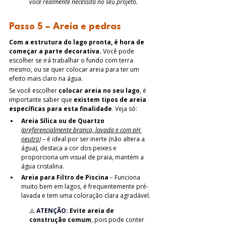
você realmente necessita no seu projeto.
Passo 5 – Areia e pedras
Com a estrutura do lago pronta, é hora de 
começar a parte decorativa.
 Você pode 
escolher se irá trabalhar o fundo com terra 
mesmo, ou se quer colocar areia para ter um 
efeito mais claro na água. 
Se você escolher 
colocar areia no seu lago
, é 
importante saber que 
existem tipos de areia 
específicas para esta finalidade
. Veja só:
Areia Sílica ou de Quartzo 
(
preferencialmente branca, lavada e com pH 
neutro
)
 – é ideal por ser inerte (não altera a 
água), destaca a cor dos peixes e 
proporciona um visual de praia, mantém a 
água cristalina.
Areia para Filtro de Piscina 
– Funciona 
muito bem em lagos, é frequentemente pré-
lavada e tem uma coloração clara agradável.
⚠️ 
ATENÇÃO:
Evite areia de 
construção comum
, pois pode conter 