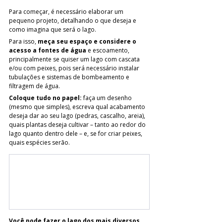
Para começar, é necessário elaborar um 
pequeno projeto, detalhando o que deseja e 
como imagina que será o lago. 
Para isso, 
meça seu espaço e considere o 
acesso a fontes de água
 e escoamento, 
principalmente se quiser um lago com cascata 
e/ou com peixes, pois será necessário instalar 
tubulações e sistemas de bombeamento e 
filtragem de água.
Coloque tudo no papel:
 faça um desenho 
(mesmo que simples), escreva qual acabamento 
deseja dar ao seu lago (pedras, cascalho, areia), 
quais plantas deseja cultivar – tanto ao redor do 
lago quanto dentro dele – e, se for criar peixes, 
quais espécies serão. 
Você pode fazer o lago dos mais diversos 