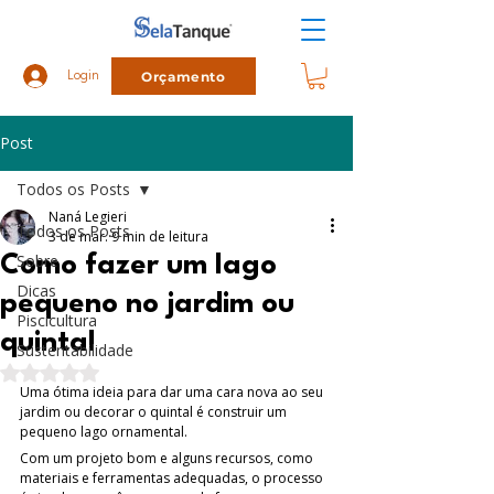
Orçamento
Login
Post
Todos os Posts
Naná Legieri
Todos os Posts
3 de mar.
9 min de leitura
Sobre
Como fazer um lago
Dicas
pequeno no jardim ou
Piscicultura
quintal
Sustentabilidade
Avaliado com NaN de 5 estrelas.
Uma ótima ideia para dar uma cara nova ao seu 
jardim ou decorar o quintal é construir um 
pequeno lago ornamental. 
Com um projeto bom e alguns recursos, como 
materiais e ferramentas adequadas, o processo 