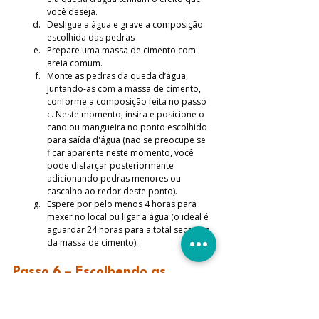
você deseja.
Desligue a água e grave a composição 
escolhida das pedras
Prepare uma massa de cimento com 
areia comum.
Monte as pedras da queda d’água, 
juntando-as com a massa de cimento, 
conforme a composição feita no passo 
c. Neste momento, insira e posicione o 
cano ou mangueira no ponto escolhido 
para saída d'água (não se preocupe se 
ficar aparente neste momento, você 
pode disfarçar posteriormente 
adicionando pedras menores ou 
cascalho ao redor deste ponto).
Espere por pelo menos 4 horas para 
mexer no local ou ligar a água (o ideal é 
aguardar 24 horas para a total secagem 
da massa de cimento).
Passo 6 – Escolhendo as 
Plantas
Existe uma infinidade de plantas e flores 