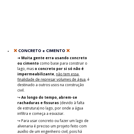
❌ 
CONCRETO e CIMENTO
 ❌
➜ 
Muita gente erra usando concreto 
ou cimento
 como base para construir o 
lago, mas 
o concreto por si só não é 
impermeabilizante
, 
não tem essa 
finalidade de represar volumes de água
, é 
destinado a outros usos na construção 
civil. 
↪ 
Ao longo do tempo, abrem-se 
rachaduras e fissuras 
(devido à falta 
de estrutura) no lago, por onde a água 
infiltra e começa a esvaziar. 
↪ 
Para usar concreto ou fazer um lago de 
alvenaria é preciso um projeto feito com 
auxílio de um engenheiro civil, pois há 