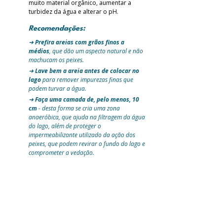
muito material orgânico, aumentar a 
turbidez da água e alterar o pH.
Recomendações:
➜ 
Prefira areias com grãos finos a 
médios
, que dão um aspecto natural e não 
machucam os peixes. 
➜ 
Lave bem a areia antes de colocar no 
lago
 para remover impurezas finas que 
podem turvar a água.
➜ 
Faça uma camada de, pelo menos, 10 
cm
 - desta forma se cria uma zona 
anaeróbica, que ajuda na filtragem da água 
do lago, além de proteger o 
impermeabilizante utilizado da ação dos 
peixes, que podem revirar o fundo do lago e 
comprometer a vedação.