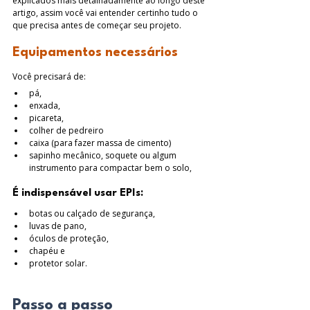
explicados mais detalhadamente ao longo deste 
artigo, assim você vai entender certinho tudo o 
que precisa antes de começar seu projeto.
Equipamentos necessários
Você precisará de:
pá, 
enxada, 
picareta, 
colher de pedreiro
caixa (para fazer massa de cimento)
sapinho mecânico, soquete ou algum 
instrumento para compactar bem o solo, 
É indispensável usar EPIs: 
botas ou calçado de segurança,
luvas de pano, 
óculos de proteção, 
chapéu e 
protetor solar. 
Passo a passo