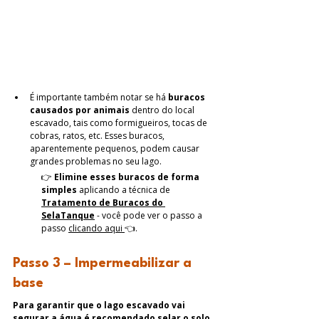
É importante também notar se há 
buracos 
causados por animais
 dentro do local 
escavado, tais como formigueiros, tocas de 
cobras, ratos, etc. Esses buracos, 
aparentemente pequenos, podem causar 
grandes problemas no seu lago.
👉 
Elimine esses buracos de forma 
simples
 aplicando a técnica de 
Tratamento de Buracos do 
SelaTanque
 - você pode ver o passo a 
passo 
clicando aqui
👈
.
Passo 3 – Impermeabilizar a 
base
Para garantir que o lago escavado vai 
segurar a água é recomendado selar o solo
, 