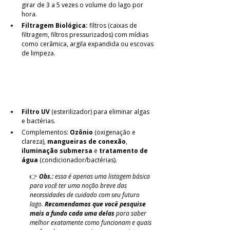
girar de 3 a 5 vezes o volume do lago por 
hora.
Filtragem Biológica:
 filtros (caixas de 
filtragem, filtros pressurizados) com mídias 
como cerâmica, argila expandida ou escovas 
de limpeza.
Filtro UV
 (esterilizador) para eliminar algas 
e bactérias.
Complementos: 
Ozônio 
(oxigenação e 
clareza), 
mangueiras de conexão
, 
iluminação submersa
 e 
tratamento de 
água
 (condicionador/bactérias).
👉 
Obs.:
 essa é apenas uma listagem básica 
para você ter uma noção breve das 
necessidades de cuidado com seu futuro 
lago. 
Recomendamos que você pesquise 
mais a fundo cada uma delas
 para saber 
melhor exatamente como funcionam e quais 