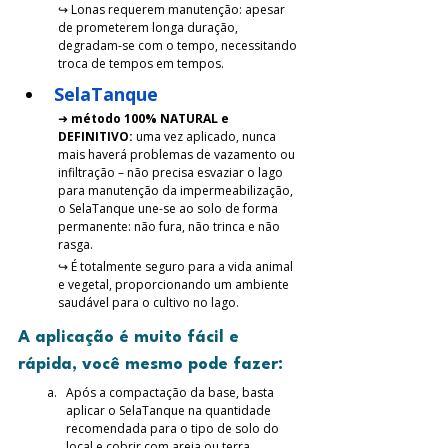
↪ 
Lonas requerem manutenção: apesar 
de prometerem longa duração, 
degradam-se com o tempo, necessitando 
troca de tempos em tempos.
SelaTanque
➜ 
método 100% NATURAL e 
DEFINITIVO:
 uma vez aplicado, nunca 
mais haverá problemas de vazamento ou 
infiltração – não precisa esvaziar o lago 
para manutenção da impermeabilização, 
o SelaTanque une-se ao solo de forma 
permanente: não fura, não trinca e não 
rasga. 
↪ 
É totalmente seguro para a vida animal 
e vegetal, proporcionando um ambiente 
saudável para o cultivo no lago. 
A aplicação é muito fácil e 
rápida, você mesmo pode fazer:
Após a compactação da base, basta 
aplicar o SelaTanque na quantidade 
recomendada para o tipo de solo do 
local e cobrir com areia ou terra.